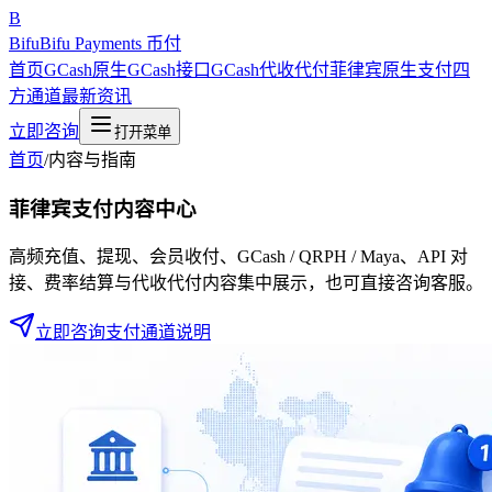
B
Bifu
Bifu Payments 币付
首页
GCash原生
GCash接口
GCash代收代付
菲律宾原生支付
四
方通道
最新资讯
立即咨询
打开菜单
首页
/
内容与指南
菲律宾支付内容中心
高频充值、提现、会员收付、GCash / QRPH / Maya、API 对
接、费率结算与代收代付内容集中展示，也可直接咨询客服。
立即咨询
支付通道说明