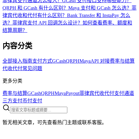
菲律宾支付通道怎么接入？
GCash 支付接口支持哪些能力？
QRPH 和 GCash 有什么区别？
Maya 支付和 GCash 怎么选？
菲
律宾代收和代付有什么区别？
Bank Transfer 和 InstaPay 怎么
选？
菲律宾支付 API 回调怎么设计？
如何查看费率、额度和
结算周期？
内容分类
全部
接入指南
支付方式
GCash
QRPH
Maya
API 对接
费率与结算
代收代付
常见问题
更多分类
费率与结算
GCash
QRPH
Maya
Payout
菲律宾代收代付
支付通道
三方支付
币付支付
暂无相关文章，可先查看热门主题或联系客服。