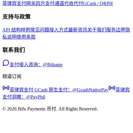
菲律宾支付网关
四方支付通道
代收代付
GCash / QRPH
支持与政策
API 结构样例
常见问题
接入方式
最新资讯
关于我们
服务边界
隐
私说明
使用条款
联系我们
支付接入咨询：@Bifuapp
频道订阅
菲律宾支付 GCash 原生支付
：@
GcashNativePay
菲律宾
支付洞察
：@
PayPhil
©
2026
Bifu Payments 币付
. All Rights Reserved.